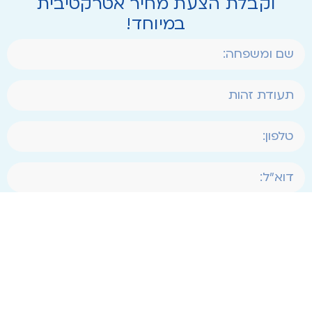
וקבלת הצעת מחיר אטרקטיבית
במיוחד!
אני מעוניין לקבל תוכן שיווקי*
שליחה
*באמצעות השארת הפרטים הנך מאשר/ת כי פרטים
אלו נמסרו מרצונך ובהסכמתך וישמרו במאגרי המידע
של מגדל חברה לביטוח בע"מ לצורך יצירת קשר
ומסירת הצעות שיווקיות (לרבות באמצעות דוא"ל, מסרון
וכדומה)