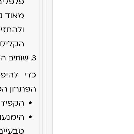
פלפלים
מאוד ק
ולהחזי
הקלילו
3. שותים המון מים (באופן פרדוקסלי)
כדי להיפט
הפתרון הכ
הקפידו על לפחות
הימנע
טבעיים