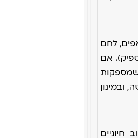
פים, לחם
פיק). אם
 שמספקות
, ובמינון
 חיוניים