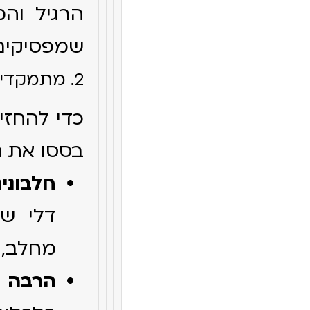
הרגיל והמ
שמפסיקים
2. מתמקדים בחלבון רזה וירקות
כדי להחזי
בססו את ה
חלבונים
דלי שו
מחלב, ו
הרבה י