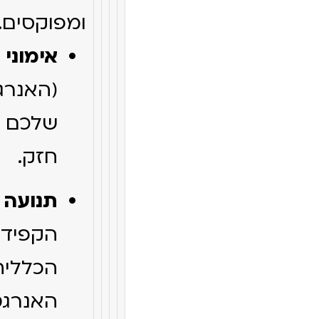
ומפוקסים.
אימוני 
(האנרג
שלכם מ
חזק.
תנועה יו
הקפידו
הכללי
האנרגט