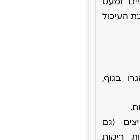
ים ומעט
ת העיכול
רו בגוף,
צים (גם
ות ריקות