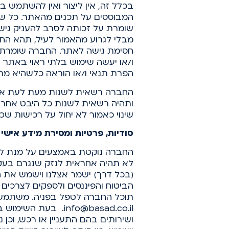
בכלל זה, אין ליצור ואין להשתמש 
המבוססים על תכנים מהאתר. כל שימ
שומרת על זכותה לסרב להעניק גיש
מבלי לגרוע מהאמור לעיל, תהא 
חסימת גישה לאתר. החברה שומרת ל
ו/או יעשה שימוש בלתי ראוי באתר א
הפרת תנאי ו/או הוראה כלשהיא מת
החברה רשאית לשנות מעת לעת את מ
ותהיה רשאית לשנות כל היבט אחר ה
שינוי כאמור לא יחול על רכישות שכ
סודיות, פרטיות ומסירת מידע אישי
החברה נוקטת באמצעים על מנת לשמו
לא תהיה אחראית לנזק שנגרם בעקבו
(בכל דרך) ישמר אצלנו וישמש את הח
הביטוח והפיננסים ולספקים לצרכים
תוכל החברה לטפל בפניה. משתמש בא
info@basad.co.il.
בעת השימוש באת
ושירותים בהם התעניין או רכש, וכ