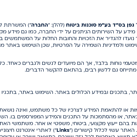
גפן בס"ד בע"מ סוכנות ביטוח
(להלן: "
החברה
") המשרתת לק
ידע על השירותים הניתנים על ידי החברה, כמו גם מידע מקצ
 נועדו להגדיר את הזכויות והחובות החלות על המשתמשים ב
מוש ולמדיניות השמירה על הפרטיות, שכן השימוש באתר מ
טעמי נוחות בלבד, אך הם מיועדים לנשים ולגברים כאחד. כל
ד מתייחס גם ללשון רבים, בהתאם להקשר הדברים.
ר, בתכנים ובמידע הכלולים באתר. השימוש באתר, בתכניו ו
ת או להתאמת המידע לצרכיו של כל משתמש, ואינה נושאת ב
תר, או מהסתמכות על התכנים והמידע המפורסמים בו. השימ
 שהוא (AS IS), ואין לראות בהם ייעוץ מקצועי, ביטוחי, משפטי או אחר. מ
 האתר עשוי לכלול קישורים ("
Links
") לאתרי אינטרנט חיצוני
ולא תישא באחריות לכל נזק שייגרם, כתוצאה ישירה או עקיפ