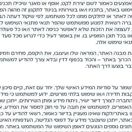
באמצעים כאמור לשם יצירת לקט, אוסף או מאגר שיכילו תכנים
וש באתר, בתכניו ו/או בשירותיו בניגוד לתקנון זה מהווה ה
ה לאתר או לחלקים ממנו לכל משתמש, לפי שיקול דעתה הב
החברה רשאית למנוע ממשתמש שהפר תנאי מתנאי השימוש 
עצמה את הזכות שלא לאפשר כניסה לאתר ו/או כל פעולה ב
ו בכל תוכן המופיע בו. אין באמור לעיל כדי לגרוע מכל סעד
נאי שימוש אלה.
בנה האתר, המראה שלו ועיצובו, את היקפם, מחירם וזמינות
כרוך באתר – והכול בכפוף לדין ובלא צורך להודיע למשתמ
בר בוצעו דרך האתר.
ר על סודיות המידע האישי שלך. יחד עם זאת, קיים סיכון 
ת חדירה ו/או שימוש בלתי מורשים. ידוע למשתמש כי מידע
ברה לצורך דיוור ישיר, ניתוח מידע ומתן השירותים. ייתכן 
 האמורים. למשתמש אין חובה על פי חוק למסור את המידע, א
תר/לקוח שאינו מעוניין בדיוור כאמור, רשאי להודיע על 
ר, ייתכן שיצטבר מידע על דפוסי הגלישה, העדפותיו האיש
ן נתונים נוספים הנוגעים לאופן השימוש של המשתמש באתר. 