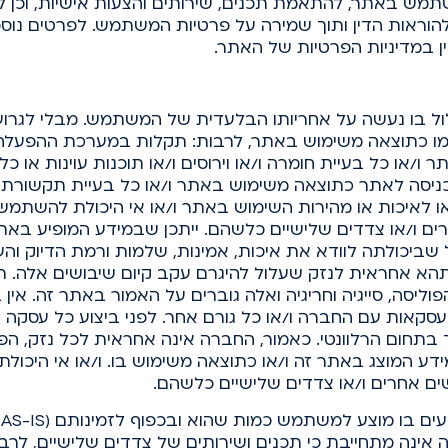
משתמש באתר, להתאמת תכנים, שירותים והצעות אישיות, וכן למ
להוראות הדין ותוך שמירה על פרטיות המשתמש. לפרטים נו
ן
במדיניות הפרטיות של האתר.
ול בו נעשה על אחריותו הבלעדית של המשתמש. מבלי לגרוע
מו כתוצאה משימוש באתר, לרבות: תקלות במערכת ההפעלה 
 ו/או כל בעיית חומרה ו/או וירוסים ו/או תוכנות עוינות או
ניסה לאתר כתוצאה משימוש באתר ו/או כל בעיית תקשורת או
ו לאיכות או מהירות השימוש באתר ו/או אי היכולת להשתמש
 ו/או צדדים שלישיים כלשהם. ייתכן שבמידע המופיע באתר נ
שביכולתה לוודא את איכות, אמינות, שלמות ורמת הדיוק והעד
הא אחראית לנזק שעלול להיגרם עקב קיום שיבושים אלה. ת
וליסה, סייגיה וחריגיה ואלה גוברים על האמור באתר זה. אין
 עסקאות עם החברה ו/או כל גורם אחר. לפני ביצוע כל עסקה
 בתחום הרלוונטי. כאמור, החברה אינה אחראית לכל נזק, הפ
ע המוצג באתר זה ו/או כתוצאה משימוש בו. ו/או אי היכו
ם אחרים ו/או צדדים שלישיים כלשהם.
אינה מתחייבת כי תכנים ושירותים של צדדים שלישיים, לרבו