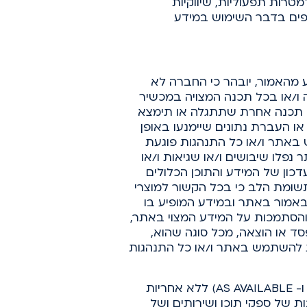
טרות תפעוליות, שיווקיות
ספים בדבר השימוש במידע
 מהאמור, יובהר כי החברה לא
ו/או בכל תכנה המצויה במכשיר
 כל תכנה אחרת שתתגלה או תימצא
 העברת נתונים שיימנעו באופן
 באתר ו/או כל התנהגות פוגעת
פלו שיבושים ו/או שגיאות ו/או
כון של המידע והתוכן הכלולים
שומת הלב כי בכל הקשור למוצרי
 באמור באתר ובמידע המופיע בו
 והסתמכות על המידע המצוי באתר,
סד או הוצאה, מכל סוגה שהוא,
לת להשתמש באתר ו/או כל התנהגות
האתר בכללותו כולל התכנים המופיעים בו מוצע למשתמש כמות שהוא ובכפוף לזמינותם (AS-IS ו- AS AVAILABLE) ללא אחריות
ת של ספקי תוכן ושירותים ושל