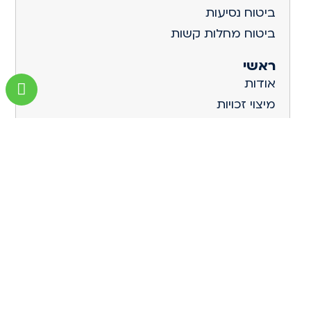
ביטוח נסיעות
ביטוח מחלות קשות
ראשי
אודות
מיצוי זכויות
בדיקת תיק ביטוח
עולמות הביטוח
גפן קולקטיב סוכנות לביטוח בע"מ
החברה לביטוח ולפיננסים
077.444.7777
info@basad.co.il