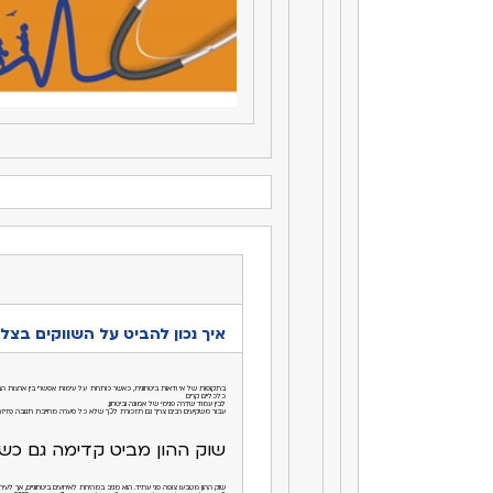
איך נכון להביט על השווקים בצל
בתקופות של אי ודאות ביטחונית, כאשר כותרות על עימות אפשרי בין ארצות הב
כלכליים קרים
לבין עמוד שדרה פנימי של אמונה וביטחון.
עבור משקיעים רבים צריך גם תזכורת לכך שלא כל סערה מחייבת תגובה פזיז
שוק ההון מביט קדימה גם כשה
שוק ההון מטבעו צופה פני עתיד. הוא מגיב במהירות לאירועים ביטחוניים, אך 