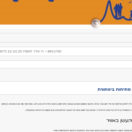
מגזין 893 – ה' אדר תשפ"ו 22.02.25 (למניינם)
 מתיחות ביטחונית
רית לאיראן ממלאות את סדר היום, טבעי שהלב מתכווץ והשווקים מגיבים בעצבנות. אולם דווקא ברגעים כאלה נדרש מבט רחב, שקול וארוך טווח. מבט שמשלב בין נתונים
ה. ההיסטוריה הכלכלית של ישראל מלמדת כי פעמים רבות דווקא מתוך רגעי המשבר הגדולים ביותר נבטו תקופות של צמיחה משמעותית.
עשן באוויר
לעיתים קרובות התגובה הראשונית רגשית, ורק בהמשך מגיע שלב ההתייצבות בהתאם להתפתחויות בפועל.