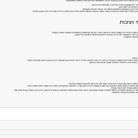
יאל להתאוששות מהירה אם יתברר שהעימות אינו מתרחב.
מיחה ועל שוקי ההון.
 בעיני משקיעים בינלאומיים ולשנות את תמחור הנכסים המקומיים.
 אכן יתחולל שינוי מהותי ביכולותיה, עשויה להיווצר מציאות ביטחונית אחרת ולצידה גם תפיסה כלכלית שונה של רמת הסיכון בישראל.
ויציבות
גובה מוכרת של שווקים למצבי אי ודאות, מעבר לנכסים הנתפסים כבטוחים יותר והקטנת חשיפה מקומית.
ך. חזרת השקעות זרות, ירידה בפרמיית הסיכון והתחזקות מחודשת של השקל.
מציאות מתייצבת.
ודאות.
ויבוא, ולהגדיל את הוצאות הממשלה. במצב כזה סביר שהבנק המרכזי יעדיף להמתין עם הפחתות ריבית, גם אם המשק יפגין סימני האטה.
 תיתכן חזרה הדרגתית למסלול מוניטרי מרחיב יותר בהמשך.
ית, יזמות, שוק עבודה דינמי ומגזר פיננסי יציב יצרו בסיס איתן גם בתקופות מורכבות.
 ודאות עשויה להימשך. אולם למשקיע ארוך טווח, ההיסטוריה מזכירה שוב ושוב כי החלטות המתקבלות מתוך בהלה נוטות להיות היקרות ביותר.
 אירוע נקודתי לבין תמורה מבנית.
על אחריות פיסקלית, מדיניות מוניטרית שקולה ואמון ציבורי. בתוך המתח שבין אמונה למציאות, בין סיכון להזדמנות, נדרש מבט מפוכח, סבלני וארוך טווח.
 את האיום אלא גם את האפשרות.