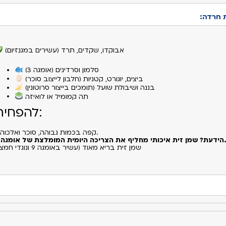
 חרדה:
אבוקדו, שקדים, תרד (עשירים במגנזיום)
סלמון וסרדינים (אומגה 3)
ביצים, יוגורט, קטניות (חלבון לייצוב סוכר)
בננה ושיבולת שועל (תומכים בייצור סרוטונין)
תה קמומיל או לואיזה
להפחית:
קפה בכמות גבוהה, סוכר ואלכוהול.
הידעת? שמן זית איכותי מחליף את הצריכה היומית המומלצת של אומגה 3.
שמן זית בריא מאוד (עשיר באומגה 9 ונוגדי חמצון)