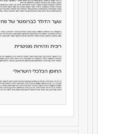
כך היה לאחר מלחמת לבנון השנייה, וכך גם לאחר אירועי 7 באוקטובר 2023. בתחילה נרשמו ירידות חדות, ובהמשך תהליך התאוששות עם התבהרות התמונה האסטרטגית.
במצב הנוכחי ניתן לשרטט שלושה תרחישים מרכזיים.
הסלמה ממוקדת וקצרה עשויה להביא לתנודתיות חריפה אך זמנית, עם פוטנצ
מערכה אזורית ממושכת עלולה ליצור תקופה ארוכה של חוסר ודאות ולחץ על הצ
פגיעה אסטרטגית משמעותית באיראן עשויה להפחית את תפיסת הסיכון של ישראל
איראן נתפסת בעיני רבים כגורם מממן ומכוון של מוקדי חוסר היציבות באזור. אם
שער הדולר כברומטר של פחד 
בתקופות של מתיחות ביטחונית השקל נוטה להיחלש והדולר להתחזק. מדובר בת
במידה שתתבהר תמונה של יציבות ואף התחזקות אסטרטגית, ייתכן תהליך הפו
שוק המטבע משקף בעיקר ציפיות, ולעיתים הוא גם הראשון לשנות כיוון כאשר ה
ריבית וזהירות מוניטרית
בכל הקשור לריבית, נגיד בנק ישראל נוטה לפעול בזהירות רבה בתקופות של אי 
הסלמה ביטחונית עלולה להשפיע על האינפלציה דרך עליית מחירי דלק, טיסות 
לעומת זאת, אם יתברר שהאירועים קצרים ומוגבלים והמשק ממשיך להפגין חוסן,
החוסן הכלכלי הישראלי
הכלכלה הישראלית הוכיחה בעשורים האחרונים עמידות יוצאת דופן. חדשנות טכנולוג
אין בכך כדי לבטל סיכונים. שווקים יכולים לרדת, תנודתיות עלולה להחריף ואי
דווקא בתקופות כאלה נבחנת היכולת להבחין בין רעש לבין שינוי עומק אמיתי. בין
העתיד הכלכלי של ישראל יוכרע לא רק בזירה הביטחונית, אלא גם ביכולת לשמור 
ובתוך אותו מבט, גם כאשר ענני אי ודאות מתקבצים באופק, ניתן לראות לא רק