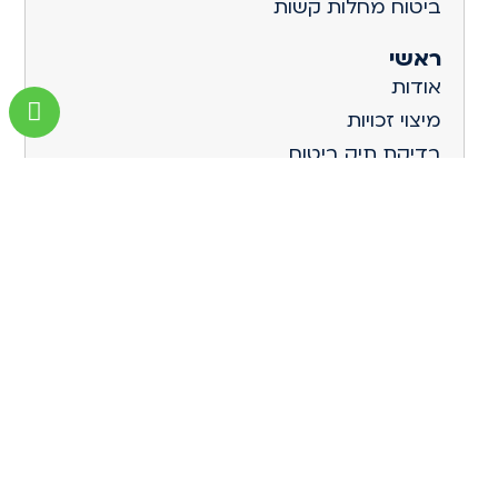
ביטוח מחלות קשות
ראשי
אודות
מיצוי זכויות
בדיקת תיק ביטוח
עולמות הביטוח
גפן קולקטיב סוכנות לביטוח בע"מ
החברה לביטוח ולפיננסים
077.444.7777
info@basad.co.il