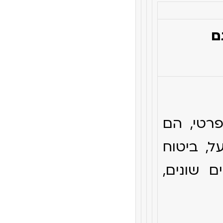
ם
רטי, הם
ל, ביטוח
ם שונים,