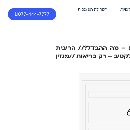
זכויות
הקהילה הפיננסית
077-444-7777
 – מה ההבדל?// הריבית
קטיב – רק בריאות //מגזין