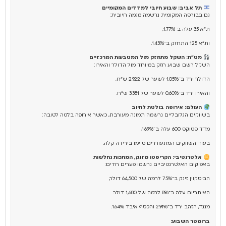
תל אביב: שבוע חיובי למדדים המקומיים
גם בבורסה המקומית נרשמה מגמה חיובית:
ת״א 35 עלה ב־1.77%,
ות״א 125 התחזק ב־1.43%.
מט״ח: השקל מתחזק מול המטבעות המרכזיים
השקל רשם שבוע חזק במיוחד מול הדולר והאירו:
הדולר ירד ב־1.05% לשער של 2.922 ש״ח,
והאירו ירד ב־0.60% לשער של 3.381 ש״ח.
העולם: אירופה בולטת לחיוב
בשווקים הגלובליים נרשמה תמונה מעורבת, כאשר אירופה בלטה לטובה:
מדד סטוקס 600 עלה ב־1.69%,
בעוד השווקים המתעוררים סיימו בירידה קלה.
אלטרנטיבי: הקריפטו מזנק, המתכות נחלשות
באפיקים האלטרנטיביים נרשמו פערים חדים:
הביטקוין זינק ב־7.5% לרמה של 64,500 דולר,
האיתריום עלה ב־8% לרמה של 1,680 דולר.
מנגד, הזהב ירד ב־2.91% והכסף איבד 1.64%.
ברומטר השבוע: