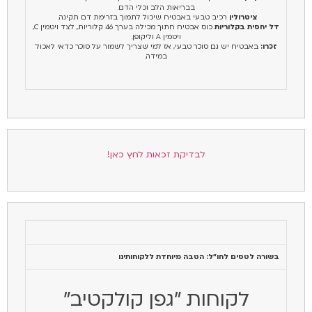
בבריאות הלב וכלי הדם.
ציטרולין
רכיב טבעי באבטיח שיכול לתמוך בזרימת דם תקינה.
דל יחסית בקלוריות
כוס אבטיח חתוך מכילה בערך 46 קלוריות, לצד ויטמין C,
ויטמין A וליקופן.
זכרו:
באבטיח יש גם סוכר טבעי, אז למי שצריך לשמור על סוכר כדאי לאכול
במידה.
לבדיקת זכאות לחץ כאן!
בשורה לטסים לחו"ל: הטבה מיוחדת ללקוחותינו
לקוחות "גפן קולקטיב"