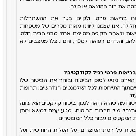
מכסה את רוב
ההוצאה או כולה
.
ח בריאות פרטי ולקיים בכך את ההשתדלות
ילה. אנו עצמנו ליווינו מאות מקרים של משפחות
אות ולאחר תקופה
מסוימת אחד מבני הבית חלה.
 להם והקדים רפואה למכה, והם ניצלו ממצבים
לא
ריאות פרטי רגיל לקולקטיב
?
האדם מגיע לסוכן הביטוח ובוחר את הביטוח שלו
ים
תוך התייחסות לכל האלמנטים הנדרשים: תרופות
וד.
טוח מה שהוא רואה לנכון. ביטוח קולקטיב הוא שונה
מתנהל מול
חברות הביטוח, ומגיע עמם למשא ומתן
ת המקסימום עבור כלל המבוטחים
.
מקח על רמת המוצרים, על העלות החודשית ועל