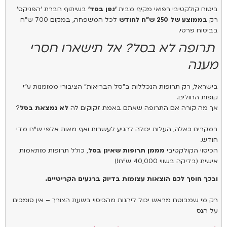
ביטוח קולקטיבי רפואי מקיף מבית
'גפן בסד'
בשיתוף חברת 'הפניקס'
רק
בממוצע של 250 ש"ח לחודש
לכל המשפחה, במקום 700 ש"ח
בביטוח פרטי.
תרופה לא בסל? אל תישארו חסרי
מענה
בישראל, רק תרופות הנכללות ב"סל הבריאות" הציבורי ממומנות ע"י
קופות החולים.
אך מה קורה אם התרופה שאתם באמת זקוקים לה
לא נמצאת בסל
?
במקרים כאלה, העלות יכולה להגיע לעשרות ואף מאות אלפי ש"ח מדי
חודש.
הכיסוי הקולקטיבי
מממן תרופות שאינן בסל
, כולל תרופות מותאמות
אישית (בדיקה בשווי 40,000 ש"ח!)
ובכך חוסך לכם הוצאות עצומות בדיוק ברגעים הקריטיים.
רק מי שמבוטח מראש יכול ליהנות מהכיסוי בשעת הצורך – אין סומכים
על הנס