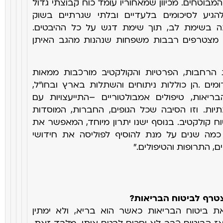
המבוטחים. מכיוון שמאחוריו עומד כוח קבוצתי גדול
הגיע לסיכומים בלעדיים
ובלתי שגרתיים בשוק
נה בשימת לב, תוך שימת דגש על כל ההיבטים.
 מצטרפים רבבות משפחות שנהנות מהגב האיתן
ת הרחבות, הפרטיות והקולקטיב מורכבות ממאות
ומים
.
הן כוללות ניתוחים והשתלות בארץ ובחו"ל,
ריאות, טיפולים אמבולטוריים
–
התייעצויות עם
יות. וזו הסיבה שכל הגופים, החברות, המוסדות
ח קולקטיב. בנוסף ישנו יתרון מיוחד, המאפשר את
 כמה שנים על
מנת להוסיף לפוליסה את חידושי
, התרופות והטיפולים
".
טרף לביטוח הבריאות
?
ביטוח הבריאות כאשר הוא בריא, ולא ימתין