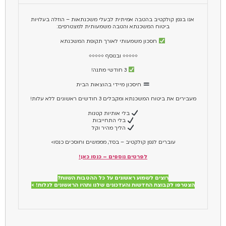
אנו בגפן קולקטיב בהטבה אמיתית לבעלי משכנתאות – הוזלה בעלויות
ביטוח המשכנתא והטבה משמעותית למצטרפים:
חסכון משמעותי לאורך תקופת המשכנתא
◇◇◇◇◇ ובנוסף ◇◇◇◇◇
3 חודשי מתנה!
חיסכון מיידי בהוצאות הבית
מעבירים את ביטוח המשכנתא ומקבלים 3 חודשים ראשונים ללא עלות!
בלי אותיות קטנות
בלי התחייבות
הליך מהיר וקל
עוברים לגפן קולקטיב – בסד, מממשים וחוסכים כנסו>
לפרטים נוספים – כנ
סו כאן!
רוצים לשמוע ראשונים על כל ההטבות השוות?
הצטרפו לקבוצת החדשות והעדכונים שלנו ותהיו הראשונים לגלות! >