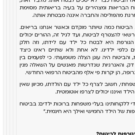
אז
הביטוח כבר לא יסכים לבטח אותו. מלבד זאת,
 הבריאות ומצהירים על בעיה
בריאותית מסוימת
חרגת מהפוליסה והחברה איננה מבטחת אותה
.
הביטוח כמה שיותר מוקדם וכאשר אנחנו בריאים.
להצטרף לביטוח, ועד לגיל זה, ההורים יכולים
הגורפת היא לבטח כל ילד עם
לידתו, וזה חלק
ם כלפי ילדינו. לא אחת ולא שתיים ראינו כיצד
, והביטוח היה עוגן הצלה משמעותי. כי לפעמים בין
ק. והאנרגיות
שנדרשות מאנשים על השאלה מנין
רופה, הן יקרות פי אלף מהביטוח הרפואי
החודשי
.
פחתי, חשוב לצרף כל ילד עם הולדתו, מכיוון שאין
 הילד
ואיננו יכולים לצרפו אוטומטית
.
די ללקוחותינו בעלי משפחות ברוכות ילדים: בביטוח
ת של הילד החמישי ואילך היא חינמית
".
טרפות לביטוח
?