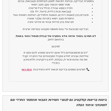
במסגרת הבדיקה, נבחנת הזכאות למגוון תשלומים וקצבאות, ובהם:
פטור ממס הכנסה עקב מצב רפואי
הכרה כנפגע עבודה (כולל בגיל פרישה)
קצבאות נכות כללית, סיעוד, ילד נכה
פיצויים בגין תאונות דרכים, תאונות תלמידים, רשלנות רפואית ועוד
החמרות מצב רפואי בזכויות שכבר אושרו
תביעות בגין שירות צבאי או אירועי איבה
הבדיקה מבוצעת ע"י צוות משפטי מקצועי בפריסה ארצית
לא תחויבו בשכר טרחה אלא במקרה של קבלת תגמול כספי בפועל
,
בהתאם לחוק.
לסיכום:
"רבים מהמבוטחים כלל אינם יודעים שמגיע להם כסף. זו
שליחות עבורנו לוודא שקהל המבטוחים של החברה יקבל
את מה שהוא זכאי לו, בקלות, ללא בירוקרטיה וללא סיכון
כלכלי".
לפרטים נוספים ובדיקת זכאות ללא התחייבות:
כנסו כאן
ביטוח בריאות קולקטיב גם לבוגרי השירות הצבאי מהמגזר החרדי וגם
למתנדבי איחוד הצלה