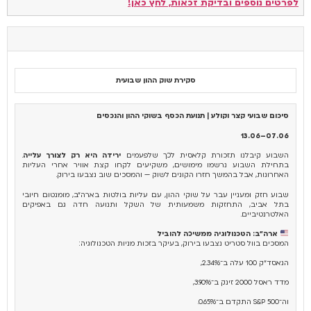
לפרטים נוספים ובדיקת זכאות, לחץ כאן!
סקירת שוק ההון שבועית
סיכום שבועי קצר וקולע | תנועת הכסף בשוקי ההון והנכסים
07.06–13.06
השבוע קיבלנו תזכורת קלאסית לכך שלפעמים
ירידה היא רק לצורך עלייה
.
בתחילת השבוע נרשמו מימושים, משקיעים לקחו קצת אוויר אחרי העליות
האחרונות, אבל בהמשך חזרו הקונים לשוק — והמסכים שוב נצבעו בירוק.
שבוע חזק ומעניין עבר על שוקי ההון, עם עליות בולטות בארה״ב, מומנטום חיובי
בתל אביב, התחזקות משמעותית של השקל ותנועה חדה גם באפיקים
האלטרנטיביים.
ארה״ב: הטכנולוגיה ממשיכה להוביל
המסכים בוול סטריט נצבעו בירוק, בעיקר בזכות מניות הטכנולוגיה:
הנאסד״ק 100 עלה ב־2.34%,
מדד ראסל 2000 זינק ב־3.90%,
וה־S&P 500 התקדם ב־0.65%.