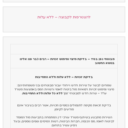
להצטרפות לקבוצה – ללא עלות
מבוטחי גפן בסד – בדיקת מיצוי ומימוש זכויות – רבים כבר פנו אלינו
בנושא החשוב
בדיקת זכויות – ללא עלות וללא התחייבות
שמחים לבשר על שירות חדש וייחודי עבור מבוטחים ובני משפחותיהם:
מיצוי ומימוש זכויות רפואיות מול ביטוח לאומי ורשויות המס באמצעות משרד
עו"ד – שרות חדש למבוטחי 'גפן'
ללא כל עלות וללא התחייבות.
בדיקת זכאות מקיפה לתגמולים כספיים וזכויות, אשר רבים בציבור אינם
מודעים לקיומן.
השירות מתבצע בשיתוף משרד עורכי דין המתמחה בתביעות מול המוסד
לביטוח לאומי, מס הכנסה, חברות הביטוח, רשות המיסים וגופים נוספים, ובעל
ניסיון עשיר בתחום.