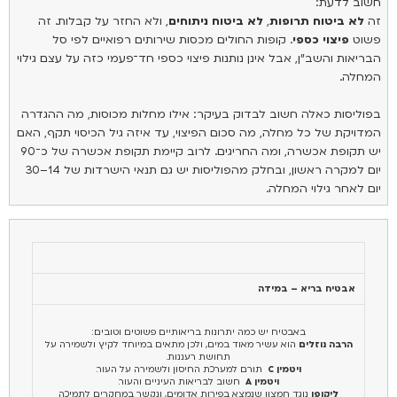
חשוב לדעת:
זה
לא ביטוח תרופות
,
לא ביטוח ניתוחים
, ולא החזר על קבלות. זה
פשוט
פיצוי כספי
. קופות החולים מכסות שירותים רפואיים לפי סל
הבריאות והשב״ן, אבל אינן נותנות פיצוי כספי חד־פעמי כזה על עצם גילוי
המחלה.
בפוליסות כאלה חשוב לבדוק בעיקר: אילו מחלות מכוסות, מה ההגדרה
המדויקת של כל מחלה, מה סכום הפיצוי, עד איזה גיל הכיסוי תקף, האם
יש תקופת אכשרה, ומה החריגים. לרוב קיימת תקופת אכשרה של כ־90
יום למקרה ראשון, ובחלק מהפוליסות יש גם תנאי הישרדות של 14–30
יום לאחר גילוי המחלה.
אבטיח בריא – במידה
באבטיח יש כמה יתרונות בריאותיים פשוטים וטובים:
הרבה נוזלים
הוא עשיר מאוד במים, ולכן מתאים במיוחד לקיץ ולשמירה על
תחושת רעננות.
ויטמין C
תורם למערכת החיסון ולשמירה על העור.
ויטמין A
חשוב לבריאות העיניים והעור.
ליקופן
נוגד חמצון שנמצא בפירות אדומים, ונקשר במחקרים לתמיכה