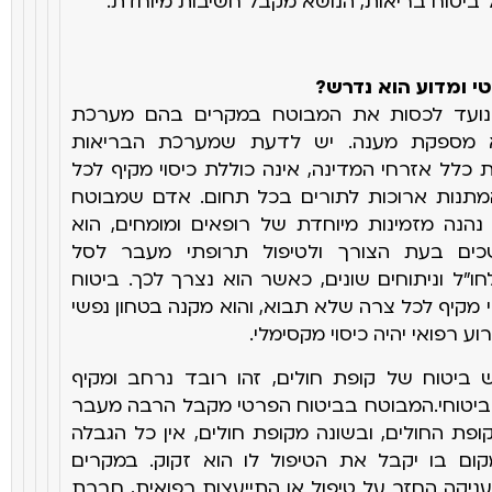
 ביטוח בריאות, הנושא
מקבל חשיבות מיוחדת
".
שם מלא:
אימייל:
י ומדוע הוא נדרש
?
 נועד לכסות את המבוטח במקרים בהם מערכת
לא מספקת
מענה. יש לדעת שמערכת הבריאות
לל אזרחי המדינה, אינה כוללת כיסוי
מקיף לכל
המתנות ארוכות לתורים בכל תחום. אדם שמבוטח
 נהנה מזמינות מיוחדת של רופאים ומומחים, הוא
כים בעת הצורך ולטיפול
תרופתי מעבר לסל
ו"ל וניתוחים שונים, כאשר הוא נצרך לכך. ביטוח
 מקיף לכל צרה שלא תבוא, והוא מקנה בטחון נפשי
וע רפואי
יהיה כיסוי מקסימלי
.
ביטוח של קופת חולים, זהו רובד נרחב ומקיף
יטוחי.
המבוטח בביטוח הפרטי מקבל הרבה מעבר
ופת החולים, ובשונה מקופת
חולים, אין כל הגבלה
ם בו יקבל את הטיפול לו הוא זקוק. במקרים
ניקה החזר על טיפול או התייעצות רפואית, חברת