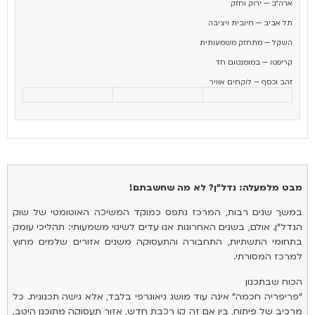
ארה״ב — ירוק וחזק
תל אביב — חיובית ויציבה
השקל — מתחזק משמעותית
קריפטו — במומנטום חד
זהב וכסף — לוקחים אוויר
מבט מלמעלה: נדל"ן? לא מה שחשבתם!
במשך שנים רבות, המרכז נתפס כמוקד המשיכה האוטומטי של שוק
הנדל"ן. אולם, בשנים האחרונות אנו עדים לשינוי משמעותי: תהליכי עומק
בתחומי התשתיות, התחבורה והתעסוקה משנים אזורים שלמים מחוץ
למרכז המסורתי.
הכוח שבתכנון
"פריפריה חכמה" אינה עוד מושג גיאוגרפי בלבד, אלא גישה תכנונית. כל
מרכיב של פיתוח, בין אם זה קו רכבת חדש, אזור תעסוקה מתוכנן היטב,