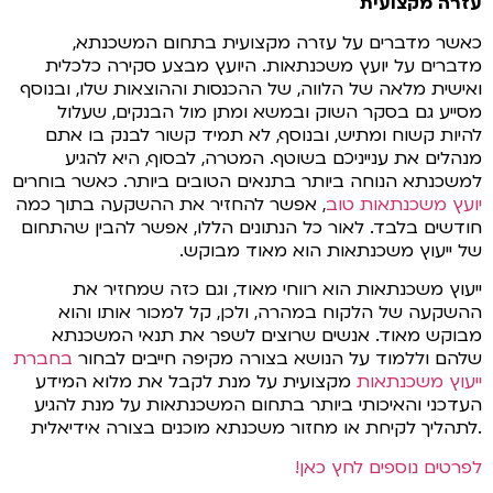
עזרה מקצועית
כאשר מדברים על עזרה מקצועית בתחום המשכנתא,
מדברים על יועץ משכנתאות. היועץ מבצע סקירה כלכלית
ואישית מלאה של הלווה, של ההכנסות וההוצאות שלו, ובנוסף
מסייע גם בסקר השוק ובמשא ומתן מול הבנקים, שעלול
להיות קשוח ומתיש, ובנוסף, לא תמיד קשור לבנק בו אתם
מנהלים את ענייניכם בשוטף. המטרה, לבסוף, היא להגיע
למשכנתא הנוחה ביותר בתנאים הטובים ביותר. כאשר בוחרים
יועץ משכנתאות טוב
, אפשר להחזיר את ההשקעה בתוך כמה
חודשים בלבד. לאור כל הנתונים הללו, אפשר להבין שהתחום
של ייעוץ משכנתאות הוא מאוד מבוקש.
ייעוץ משכנתאות הוא רווחי מאוד, וגם כזה שמחזיר את
ההשקעה של הלקוח במהרה, ולכן, קל למכור אותו והוא
מבוקש מאוד. אנשים שרוצים לשפר את תנאי המשכנתא
שלהם וללמוד על הנושא בצורה מקיפה חייבים לבחור
בחברת
ייעוץ משכנתאות
מקצועית על מנת לקבל את מלוא המידע
העדכני והאיכותי ביותר בתחום המשכנתאות על מנת להגיע
לתהליך לקיחת או מחזור משכנתא מוכנים בצורה אידיאלית.
לפרטים נוספים לחץ כאן!