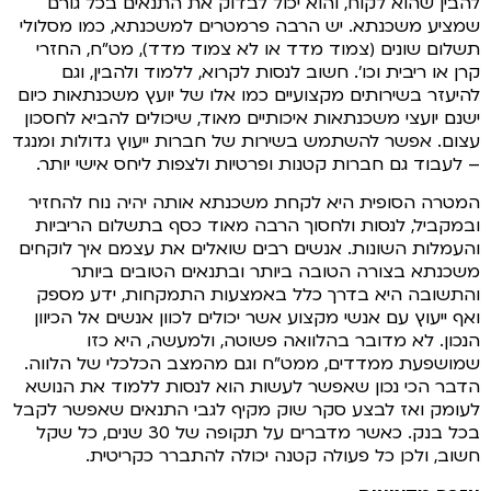
להבין שהוא לקוח, והוא יכול לבדוק את התנאים בכל גורם
שמציע משכנתא. יש הרבה פרמטרים למשכנתא, כמו מסלולי
תשלום שונים (צמוד מדד או לא צמוד מדד), מט"ח, החזרי
קרן או ריבית וכו'. חשוב לנסות לקרוא, ללמוד ולהבין, וגם
להיעזר בשירותים מקצועיים כמו אלו של יועץ משכנתאות כיום
ישנם יועצי משכנתאות איכותיים מאוד, שיכולים להביא לחסכון
עצום. אפשר להשתמש בשירות של חברות ייעוץ גדולות ומנגד
– לעבוד גם חברות קטנות ופרטיות ולצפות ליחס אישי יותר.
המטרה הסופית היא לקחת משכנתא אותה יהיה נוח להחזיר
ובמקביל, לנסות ולחסוך הרבה מאוד כסף בתשלום הריביות
והעמלות השונות. אנשים רבים שואלים את עצמם איך לוקחים
משכנתא בצורה הטובה ביותר ובתנאים הטובים ביותר
והתשובה היא בדרך כלל באמצעות התמקחות, ידע מספק
ואף ייעוץ עם אנשי מקצוע אשר יכולים לכוון אנשים אל הכיוון
הנכון. לא מדובר בהלוואה פשוטה, ולמעשה, היא כזו
שמושפעת ממדדים, ממט"ח וגם מהמצב הכלכלי של הלווה.
הדבר הכי נכון שאפשר לעשות הוא לנסות ללמוד את הנושא
לעומק ואז לבצע סקר שוק מקיף לגבי התנאים שאפשר לקבל
בכל בנק. כאשר מדברים על תקופה של 30 שנים, כל שקל
חשוב, ולכן כל פעולה קטנה יכולה להתברר כקריטית.