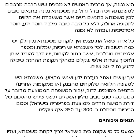
היא נכונה, אך מרבית האנשים לא מבינים שיש הרבה מרכיבים
למשכנתא ויש הבדל גדול בין משכנתא נכונה בתנאים טובים
לבין משכנתא בתנאים רעים אשר משעבדת את הלווים
לתקופה ארוכה, ללא כל סיבה טובה מלבד חוסר ידע, חוסר
אסרטיביות ועבודה לא נכונה.
כל אחד שואל את עצמו איך לוקחים משכנתא נכון ולכך יש
כמה תשובות. לכל משכנתא יש ריביות, עמלות ומספר
אלמנטים מורכבים, אשר בתור לקוחות, יש דרך להוריד אותן
ולחסוך עשרות אלפי שקלים במהלך תקופת ההחזר, שיכולה
להגיע גם ל-30 שנים.
איך עושים זאת? בעזרת ידע ואנשי מקצוע. משכנתא היא
למעשה הלוואה שלוקחים מהבנק (או ממקומות אחרים)
בתנאים מסוימים. לרוב, עבור המשפחה הממוצעת מדובר על
סכום כסף שנע סביב מיליון השקלים (כשני שליש מהסכום של
דירת חמישה חדרים ממוצעת בפריפריה בישראל) וסכום
הריביות מסתכם ב-300 עד 350 אלף שקלים.
תנאים איכותיים
כמעט כל מי שקונה בית בישראל צריך לקחת משכנתא, ועליו