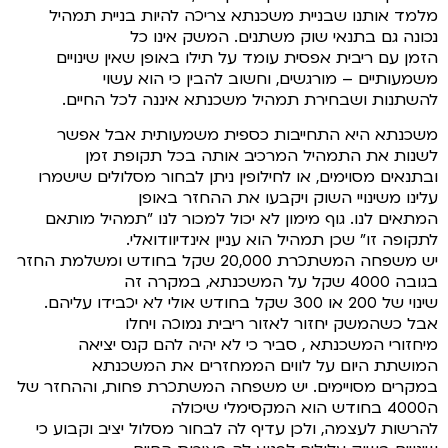
מלמד אותנו שבניית משכנתא צריכה להיות בניית תמהיל
נכונה גם בתנאי שוק משתנים. המשק אינו כל
הזמן עם ריבית אפסית עומד על תילו באופן שאין שינויים
משמעותיים – מורגשים, וחשוב להבין כי הוא עשוי
להשתנות ושבחירת תמהיל משכנתא איננה לכל החיים.
משכנתא היא התחייבות כספית משמעותית אבל אפשר
לשנות את התמהיל המרכיב אותה בכל תקופת זמן
ובתנאים מסוימים, או לחילופין ניתן לבחור מסלולים שישמרו
עלינו משינויי השוק ויקבעו את ההחזר באופן
המתאים לנו. גוף מימון לא יכול למכור לנו "תמהיל מותאם
לתקופה זו" שכן תמהיל הוא עניין אינדיוודואלי.
יש משפחה המשתכרת 20,000 שקל בחודש ומשלמת החזר
בגובה 4000 שקל על המשכנתא, במקרה זה
שינוי של 200 או 300 שקל בחודש אולי לא יכבידו עליהם.
אבל כשהמשק יחזור לאזור ריבית נמוכה ויחלו
מיחזורי המשכנתא , סביר כי לא יהיה להם קנס יציאה
המושתת היום על לווים הממחזרים את המשכנתא
במקרים מסויימים. יש משפחה המשתכרת פחות, וההחזר של
ה4000 בחודש הוא המקסימלי שיכולה
להרשות לעצמה, ולכן עדיף לה לבחור מסלול יציב וקבוע כי