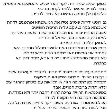
במשך שנים, שניתן היה לקחת עד שליש מהמשכנתא במסלול
צמוד לפריים ואפשר ללווים לקחת גם שני
שליש (כפול) מגובה המשכנתא צמוד לפריים.
גם רוכשי דירות שטרם נטלו את המשכנתא ומתכננים לקחת
משכנתא בקרוב, עקב עליית הריבית חוששים
מגובה ההחזרים וההתחייבויות החודשיות הצפויות אולי עוד
לעלות עקב מגמת בנק ישראל והתחזיות
להמשך עליית ריבית הפריים.
בזמן שרבים מתלבטים האם לחשב מסלול מחדש, האם
למחזר את המשכנתא ובמיוחד האם כדאי לחכות
ולא לקחת משכנתא? התשובה היא לא, ליתר דיוק, לא
בהכרח.
כותרות העיתונים מכריזות: "התכוננו להיפרד מעשרות אלפי
שקלים נוספים". חברות מימון שונות מציעות
"תמהיל נכון לתקופה הזו", או הלוואות עם ביטחון להחזר יציב
וללא תלות בריבית הפריים, אבל
במשכנתאות הראיה צריכה להיות רחבה יותר ולא נקודתית.
התקופה הקרובה היא תקופת למידה.
העולם מתמודד כעת עם משבר יוקר מחייה ואנרגיה גלובלי,
נוכל לקוות שזו תהיה תקופה קצרה, אבל זה