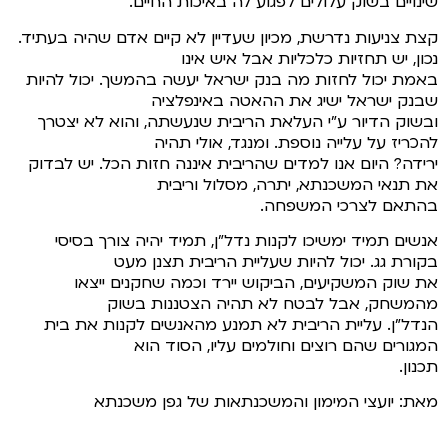
שינויים בשוק עלולים לפגוע לה באיכות החיים.
קצת צניעות נדרשת, מכיון שעדיין לא קיים אדם שהיה בעתיד.
נכון, יש תחזיות כלכליות אבל איש אינו
באמת יכול לחזות מה בנק ישראל יעשה בהמשך. יכול להיות
שבנק ישראל ישיג את ההאטה באינפלציה
ובשוק הדיור ע"י העלאת הריבית שנעשתה, והוא לא יצטרך
להכריז על עלייה נוספת. ומנגד, אולי תהיה
ירידה? היום אנו למדים שהריבית איננה חזות הכל. יש לבדוק
את תנאי המשכנתא, יתרה, מסלול וריבית
בהתאם לצרכי המשפחה.
אנשים תמיד ימשיכו לקנות נדל"ן, תמיד יהיה צורך בסיסי
בקורת גג. יכול להיות שעליית הריבית תצנן מעט
את שוק המשקיעים, הביקוש יירד וכמה שחקנים ייצאו
מהמשחק, אבל לבטח לא תהיה הצטננות בשוק
הנדל"ן. עליית הריבית לא תמנע מהאנשים לקנות את בית
המגורים שהם רוצים וחולמים עליו, הסוד הוא
תכנון.
מאת: יועצי המימון והמשכנתאות של גפן משכנתא